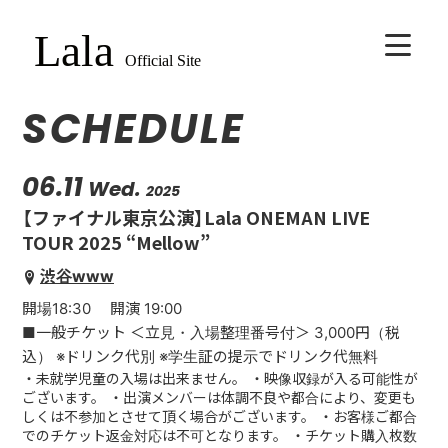
SCHEDULE
HOME
BIOGRAPHY
06.11
Wed.
2025
【ファイナル東京公演】Lala ONEMAN LIVE
SCHEDULE
TOUR 2025 “Mellow”
渋谷www
VIDEO
開場18:30 開演 19:00
■一般チケット ＜立見・入場整理番号付＞ 3,000円（税
DISCOGRAPHY
込） ※ドリンク代別 ※学生証の提示でドリンク代無料
・未就学児童の入場は出来ません。 ・映像収録が入る可能性が
ございます。 ・出演メンバーは体調不良や都合により、変更も
CONTACT
しくは不参加とさせて頂く場合がございます。 ・お客様ご都合
でのチケット返金対応は不可となります。 ・チケット購入枚数