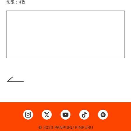
制限：4枚
© 2023 PANPURU PINPURU