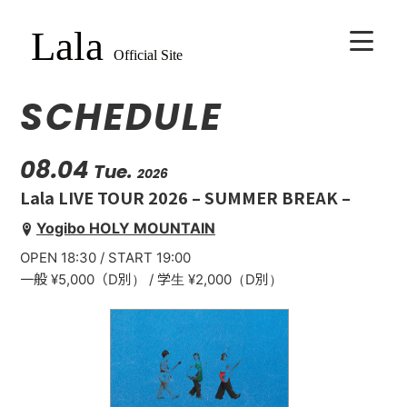
SCHEDULE
HOME
BIOGRAPHY
08.04
Tue.
2026
Lala LIVE TOUR 2026 – SUMMER BREAK –
SCHEDULE
Yogibo HOLY MOUNTAIN
OPEN 18:30 / START 19:00
VIDEO
一般 ¥5,000（D別） / 学生 ¥2,000（D別）
DISCOGRAPHY
CONTACT