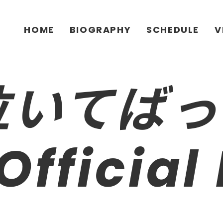
HOME
BIOGRAPHY
SCHEDULE
V
「泣いてば
fficial