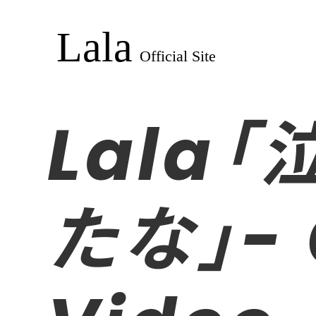
Lala
たな」- O