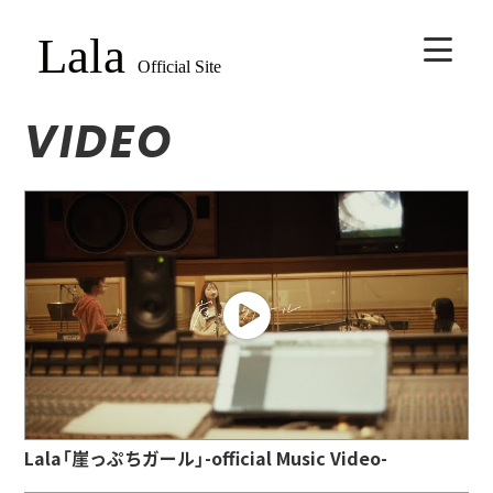
VIDEO
HOME
BIOGRAPHY
SCHEDULE
VIDEO
DISCOGRAPHY
Lala「崖っぷちガール」-official Music Video-
CONTACT